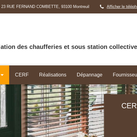
23 RUE FERNAND COMBETTE, 93100 Montreuil
Afficher le télép
llation des chaufferies et sous station collectiv
CERF
Réalisations
Dépannage
Fournisseu
CERF